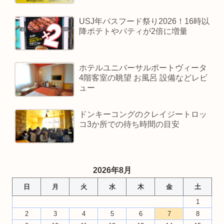
USJ年パスフード祭り2026！16時以
降ポテトやパティが2倍に増量
ホテルユニバーサルポートヴィータ
4階客室の眺望 お風呂 設備などレビ
ュー
ドンキーコングのクレイジートロッ
コ3か所での待ち時間の目安
2026年8月
日
月
火
水
木
金
土
1
2
3
4
5
6
7
8