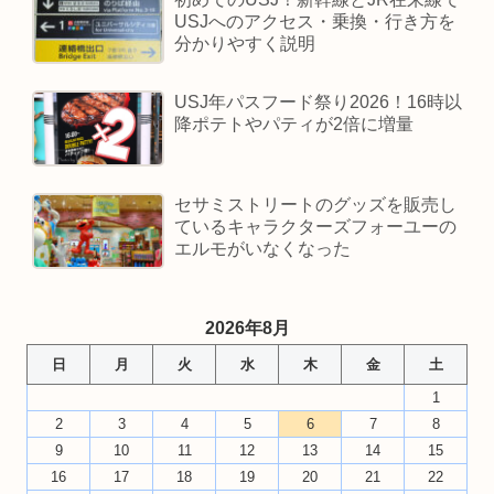
USJへのアクセス・乗換・行き方を
分かりやすく説明
USJ年パスフード祭り2026！16時以
降ポテトやパティが2倍に増量
セサミストリートのグッズを販売し
ているキャラクターズフォーユーの
エルモがいなくなった
2026年8月
日
月
火
水
木
金
土
1
2
3
4
5
6
7
8
9
10
11
12
13
14
15
16
17
18
19
20
21
22