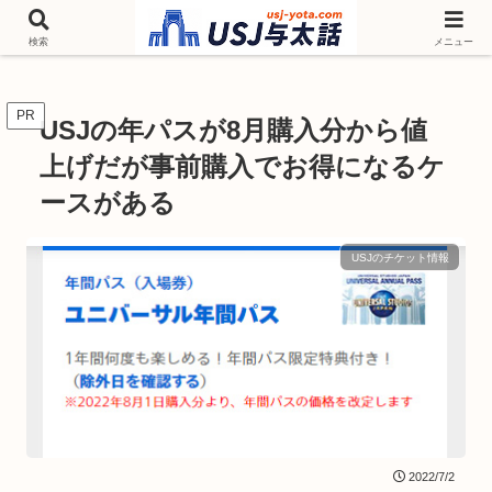
チケットやシーズンイベント ニンテンドーワールド アトラクションなどユニ
バを歩いて情報収集しています
検索
メニュー
PR
USJの年パスが8月購入分から値
上げだが事前購入でお得になるケ
ースがある
USJのチケット情報
2022/7/2