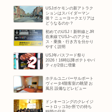
USJポケモンの新アトラク
ションはスパイダーマン
後？ ニューヨークエリアは
どうなるのか？
初めてのUSJ！新幹線とJR
在来線でUSJへのアクセ
ス・乗換・行き方を分かり
やすく説明
USJ年パスフード祭り
2026！16時以降ポテトやパ
ティが2倍に増量
ホテルユニバーサルポート
ヴィータ4階客室の眺望 お
風呂 設備などレビュー
ドンキーコングのクレイジ
ートロッコ3か所での待ち
時間の目安