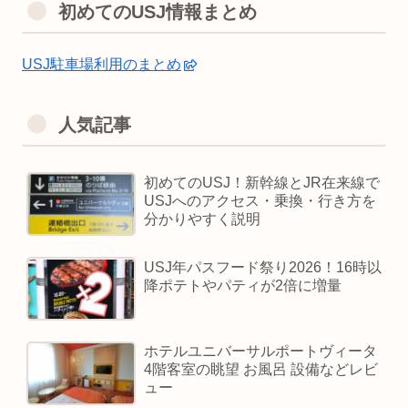
初めてのUSJ情報まとめ
USJ駐車場利用のまとめ
人気記事
初めてのUSJ！新幹線とJR在来線で
USJへのアクセス・乗換・行き方を
分かりやすく説明
USJ年パスフード祭り2026！16時以
降ポテトやパティが2倍に増量
ホテルユニバーサルポートヴィータ
4階客室の眺望 お風呂 設備などレビ
ュー