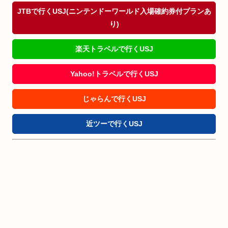
JTBで行くUSJ(ニンテンドーワールド入場確約券付プランあ
り)
楽天トラベルで行くUSJ
Yahoo!トラベルで行くUSJ
じゃらんで行くUSJ
近ツーで行くUSJ