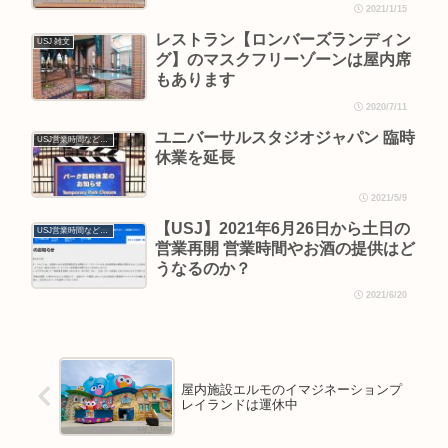
2021/1/15
レストラン【ロンバーズランディン
USJ 雑文
グ】のマスクフリーゾーンは屋内席
もあります
2020/7/11
ユニバーサルスタジオジャパン 臨時
USJ営業時間などの情報
休業を延長
2021/5/9
【USJ】2021年6月26日から土日の
USJ営業時間などの情報
営業再開 営業時間やお酒の提供はど
うなるのか？
2021/6/20
屋内施設エルモのイマジネーションプ
レイランドは運休中