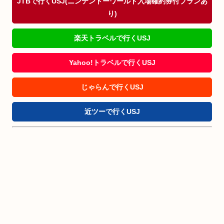
JTBで行くUSJ(ニンテンドーワールド入場確約券付プランあ
り)
楽天トラベルで行くUSJ
Yahoo!トラベルで行くUSJ
じゃらんで行くUSJ
近ツーで行くUSJ