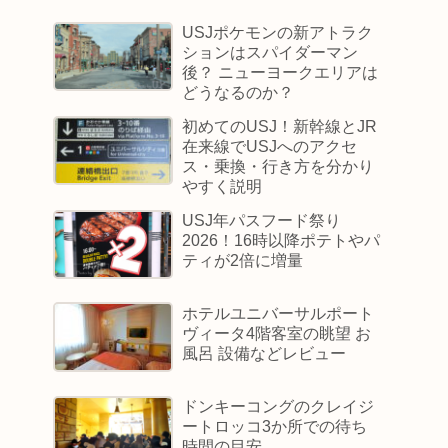
USJポケモンの新アトラク
ションはスパイダーマン
後？ ニューヨークエリアは
どうなるのか？
初めてのUSJ！新幹線とJR
在来線でUSJへのアクセ
ス・乗換・行き方を分かり
やすく説明
USJ年パスフード祭り
2026！16時以降ポテトやパ
ティが2倍に増量
ホテルユニバーサルポート
ヴィータ4階客室の眺望 お
風呂 設備などレビュー
ドンキーコングのクレイジ
ートロッコ3か所での待ち
時間の目安