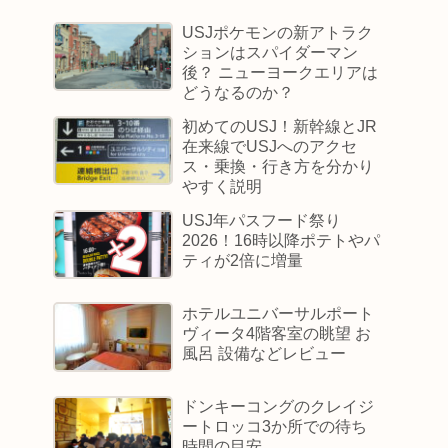
USJポケモンの新アトラク
ションはスパイダーマン
後？ ニューヨークエリアは
どうなるのか？
初めてのUSJ！新幹線とJR
在来線でUSJへのアクセ
ス・乗換・行き方を分かり
やすく説明
USJ年パスフード祭り
2026！16時以降ポテトやパ
ティが2倍に増量
ホテルユニバーサルポート
ヴィータ4階客室の眺望 お
風呂 設備などレビュー
ドンキーコングのクレイジ
ートロッコ3か所での待ち
時間の目安