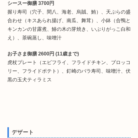
シースー御膳 3700円
握り寿司（穴子、間八、海老、烏賊、鮪）、天ぷらの盛
合わせ（キスあられ揚げ、南瓜、舞茸）、小鉢（合鴨と
キンカンの甘露煮、鰆の木の芽焼き、いぶりがっこ白和
え）、茶碗蒸し、味噌汁
お子さま御膳 2600円 (11歳まで)
虎杖プレート（エビフライ、フライドチキン、ブロッコ
リー、フライドポテト）、釘崎のバラ寿司、味噌汁、伏
黒の玉犬ティラミス
デザート