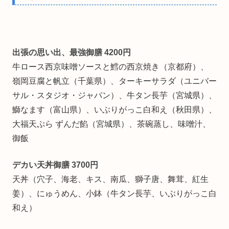
出張の思い出、最強御膳 4200円
牛ロース西京味噌ソースと鱈の西京焼き（京都府）、
嶺岡豆腐と帆立（千葉県）、ターキーサラダ（ユニバー
サル・スタジオ・ジャパン）、牛タン長芋（宮城県）、
鰤なます（富山県）、いぶりがっこ白和え（秋田県）、
大福天ぷら ずんだ餡（宮城県）、茶碗蒸し、味噌汁、
御飯
デカい天丼御膳 3700円
天丼（穴子、海老、キス、南瓜、獅子唐、舞茸、紅生
姜）、にゅうめん、小鉢（牛タン長芋、いぶりがっこ白
和え）