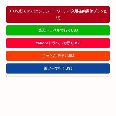
JTBで行くUSJ(ニンテンドーワールド入場確約券付プランあ
り)
楽天トラベルで行くUSJ
Yahoo!トラベルで行くUSJ
じゃらんで行くUSJ
近ツーで行くUSJ