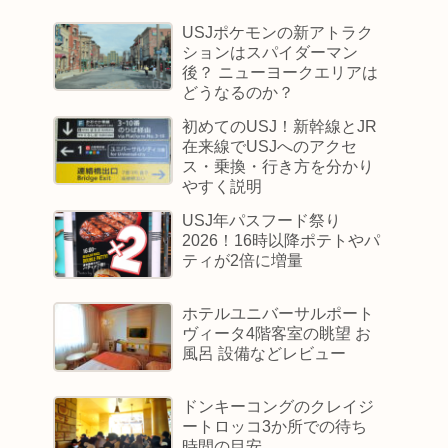
USJポケモンの新アトラク
ションはスパイダーマン
後？ ニューヨークエリアは
どうなるのか？
初めてのUSJ！新幹線とJR
在来線でUSJへのアクセ
ス・乗換・行き方を分かり
やすく説明
USJ年パスフード祭り
2026！16時以降ポテトやパ
ティが2倍に増量
ホテルユニバーサルポート
ヴィータ4階客室の眺望 お
風呂 設備などレビュー
ドンキーコングのクレイジ
ートロッコ3か所での待ち
時間の目安