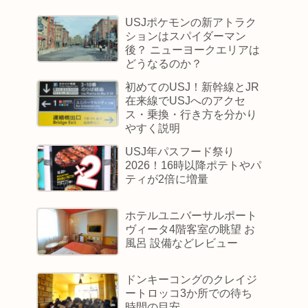
USJポケモンの新アトラク
ションはスパイダーマン
後？ ニューヨークエリアは
どうなるのか？
初めてのUSJ！新幹線とJR
在来線でUSJへのアクセ
ス・乗換・行き方を分かり
やすく説明
USJ年パスフード祭り
2026！16時以降ポテトやパ
ティが2倍に増量
ホテルユニバーサルポート
ヴィータ4階客室の眺望 お
風呂 設備などレビュー
ドンキーコングのクレイジ
ートロッコ3か所での待ち
時間の目安