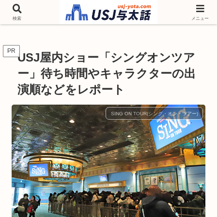
チケットやシーズンイベント ニンテンドーワールド アトラクションなどユニ
バを歩いて情報収集しています
検索
メニュー
PR
USJ屋内ショー「シングオンツア
ー」待ち時間やキャラクターの出
演順などをレポート
SING ON TOUR(シング・オン・ツアー)