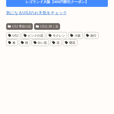
レゴランド大阪【400円割引クーポン】
気になるUSJのお天気をチェック
USJ 季節の話
USJに咲く花
USJ
ピンクの花
モクレン
大阪
旅行
春
桜
白い花
花
開花