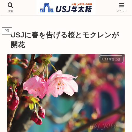
チケットやシーズンイベント ニンテンドーワールド アトラクションなどユニ
バを歩いて情報収集しています
検索
メニュー
PR
USJに春を告げる桜とモクレンが
開花
USJ 季節の話