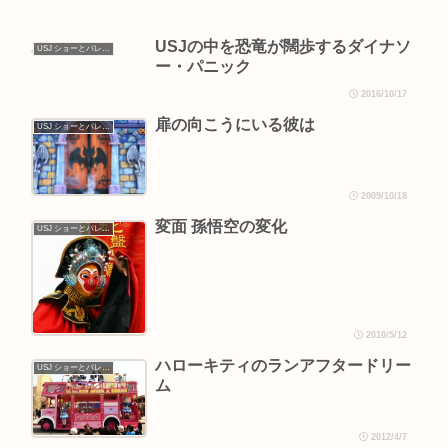
USJの中を恐竜が闊歩するダイナソ
USJ ショーとパレード
ー・パニック
2016/10/17
扉の向こうにいる彼は
USJ ショーとパレード
2009/10/18
変面 孫悟空の変化
USJ ショーとパレード
2010/5/12
ハローキティのランアフタードリー
USJ ショーとパレード
ム
2012/4/7