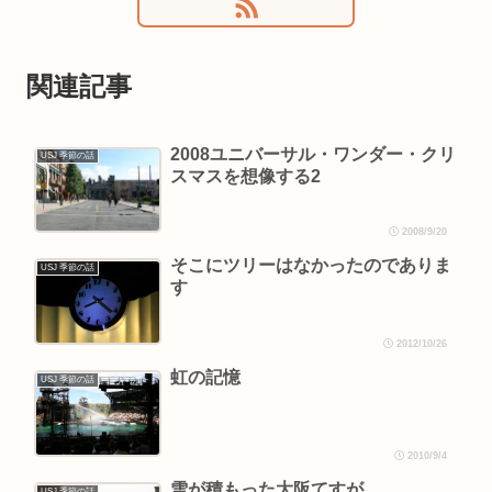
関連記事
2008ユニバーサル・ワンダー・クリ
USJ 季節の話
スマスを想像する2
2008/9/20
そこにツリーはなかったのでありま
USJ 季節の話
す
2012/10/26
虹の記憶
USJ 季節の話
2010/9/4
雪が積もった大阪てすが…
USJ 季節の話