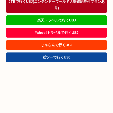
JTBで行くUSJ(ニンテンドーワールド入場確約券付プランあ
り)
楽天トラベルで行くUSJ
Yahoo!トラベルで行くUSJ
じゃらんで行くUSJ
近ツーで行くUSJ