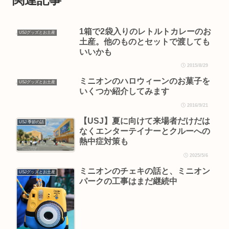
1箱で2袋入りのレトルトカレーのお
USJグッズとお土産
土産。他のものとセットで渡しても
いいかも
2015/8/29
ミニオンのハロウィーンのお菓子を
USJグッズとお土産
いくつか紹介してみます
2016/9/21
【USJ】夏に向けて来場者だけだは
USJ 季節の話
なくエンターテイナーとクルーへの
熱中症対策も
2025/5/6
ミニオンのチェキの話と、ミニオン
USJグッズとお土産
パークの工事はまだ継続中