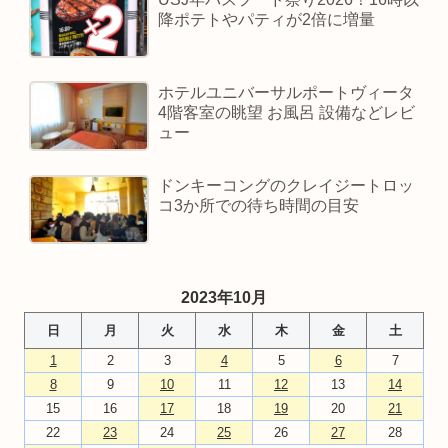
降ポテトやパティが2倍に増量
ホテルユニバーサルポートヴィータ
4階客室の眺望 お風呂 設備などレビ
ュー
ドンキーコングのクレイジートロッ
コ3か所での待ち時間の目安
2023年10月
日
月
火
水
木
金
土
1
2
3
4
5
6
7
8
9
10
11
12
13
14
15
16
17
18
19
20
21
22
23
24
25
26
27
28