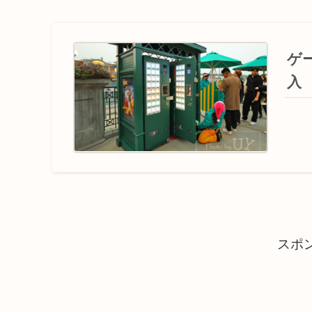
ゲ
入
スポ