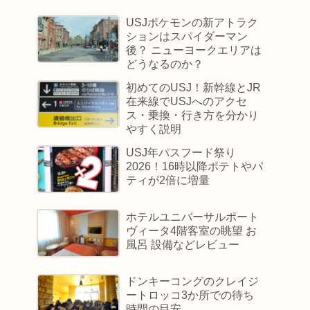
USJポケモンの新アトラク
ションはスパイダーマン
後？ ニューヨークエリアは
どうなるのか？
初めてのUSJ！新幹線とJR
在来線でUSJへのアクセ
ス・乗換・行き方を分かり
やすく説明
USJ年パスフード祭り
2026！16時以降ポテトやパ
ティが2倍に増量
ホテルユニバーサルポート
ヴィータ4階客室の眺望 お
風呂 設備などレビュー
ドンキーコングのクレイジ
ートロッコ3か所での待ち
時間の目安