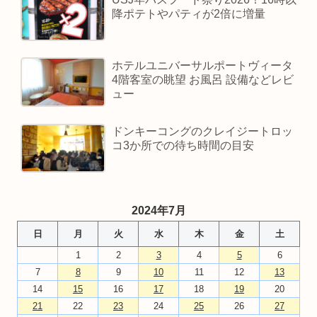
降ポテトやパティが2倍に増量
ホテルユニバーサルポートヴィータ
4階客室の眺望 お風呂 設備などレビ
ュー
ドンキーコングのクレイジートロッ
コ3か所での待ち時間の目安
2024年7月
日
月
火
水
木
金
土
1
2
3
4
5
6
7
8
9
10
11
12
13
14
15
16
17
18
19
20
21
22
23
24
25
26
27