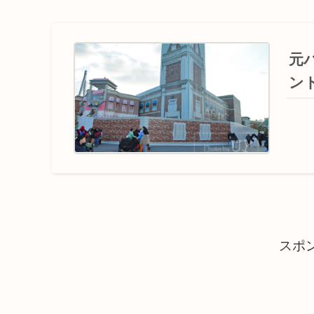
元
ン
スポ