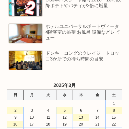
降ポテトやパティが2倍に増量
ホテルユニバーサルポートヴィータ
4階客室の眺望 お風呂 設備などレビ
ュー
ドンキーコングのクレイジートロッ
コ3か所での待ち時間の目安
2025年3月
日
月
火
水
木
金
土
1
2
3
4
5
6
7
8
9
10
11
12
13
14
15
16
17
18
19
20
21
22