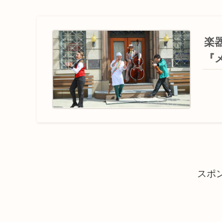
楽
『
スポ