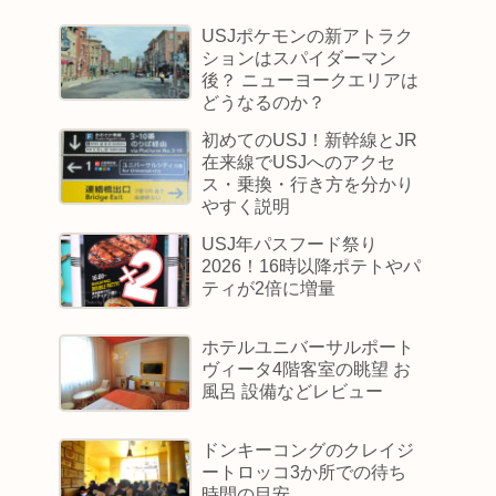
USJポケモンの新アトラク
ションはスパイダーマン
後？ ニューヨークエリアは
どうなるのか？
初めてのUSJ！新幹線とJR
在来線でUSJへのアクセ
ス・乗換・行き方を分かり
やすく説明
USJ年パスフード祭り
2026！16時以降ポテトやパ
ティが2倍に増量
ホテルユニバーサルポート
ヴィータ4階客室の眺望 お
風呂 設備などレビュー
ドンキーコングのクレイジ
ートロッコ3か所での待ち
時間の目安