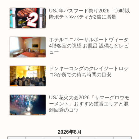
USJ年パスフード祭り2026！16時以
降ポテトやパティが2倍に増量
ホテルユニバーサルポートヴィータ
4階客室の眺望 お風呂 設備などレビ
ュー
ドンキーコングのクレイジートロッ
コ3か所での待ち時間の目安
USJ花火大会2026「サマーグロウモ
ーメント」おすすめ鑑賞エリアと混
雑回避のコツ
2026年8月