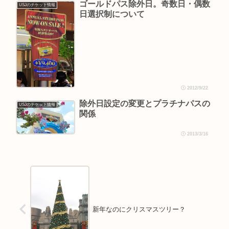
ゴールドパス除外日。奇数日・偶数
USJのチケット情報
日選択制について
2012/9/22
除外日設定の変更とプラチナパスの
USJのチケット情報
関係
2013/3/16
新年なのにクリスマスツリー？