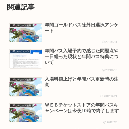
関連記事
年間ゴールドパス除外日選択アンケ
USJのチケット情報
ート
2013/1/11
年間パス入場予約で感じた問題点や
USJ ハロウィーン
一日経った現状と年間パス特典につ
いて
2021/8/19
入場料値上げと年間パス更新時の注
USJのチケット情報
意
2012/12/21
ＷＥＢチケットストアの年間パスキ
USJのチケット情報
ャンペーンは今夜10時で終了します
2012/2/5