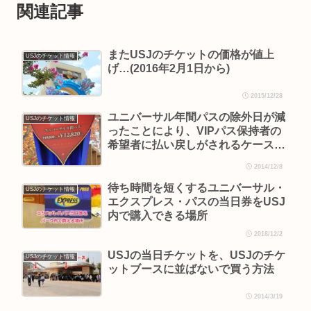
関連記事
またUSJのチケットの価格が値上
USJのチケット情報
げ…(2016年2月1日から)
2015/12/28
ユニバーサル年間パスの除外日が減
USJのチケット情報
ったことにより、VIPパス保持者の
希望者に払い戻しがされるケースが
あります
2014/12/8
待ち時間を短くするユニバーサル・
USJのチケット情報
エクスプレス・パスの当日券をUSJ
内で購入できる場所
2018/12/2
USJの当日チケットを、USJのチケ
USJのチケット情報
ットブースに並ばないで買う方法
2014/3/19