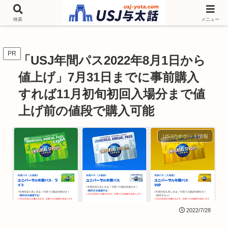
チケットやシーズンイベント ニンテンドーワールド アトラクションなどユニ
バを歩いて情報収集しています
検索
メニュー
PR
「USJ年間パス2022年8月1日から
値上げ」7月31日までに事前購入
すれば11月初旬初回入場分まで値
上げ前の値段で購入可能
USJのチケット情報
2022/7/28