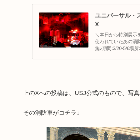
ユニバーサル・スタジ
X
＼本日から特別展示を
使われていたあの消
施♪期間:3/20-5
※「バックドラフト」.
上のXへの投稿は、USJ公式のもので、写
その消防車がコチラ↓