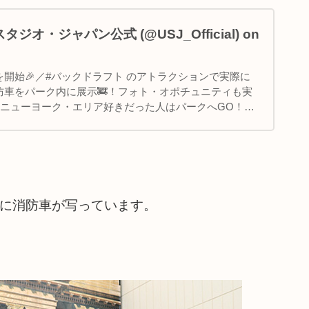
オ・ジャパン公式 (@USJ_Official) on
開始🎉／#バックドラフト のアトラクションで実際に
防車をパーク内に展示🚒！フォト・オポチュニティも実
/6場所:ニューヨーク・エリア好きだった人はパークへGO！🚒
..
真に消防車が写っています。