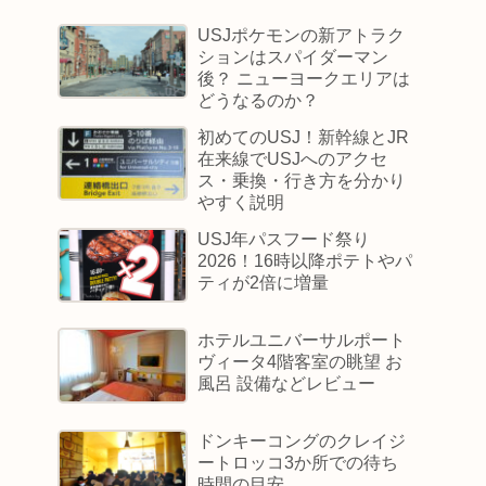
USJポケモンの新アトラク
ションはスパイダーマン
後？ ニューヨークエリアは
どうなるのか？
初めてのUSJ！新幹線とJR
在来線でUSJへのアクセ
ス・乗換・行き方を分かり
やすく説明
USJ年パスフード祭り
2026！16時以降ポテトやパ
ティが2倍に増量
ホテルユニバーサルポート
ヴィータ4階客室の眺望 お
風呂 設備などレビュー
ドンキーコングのクレイジ
ートロッコ3か所での待ち
時間の目安