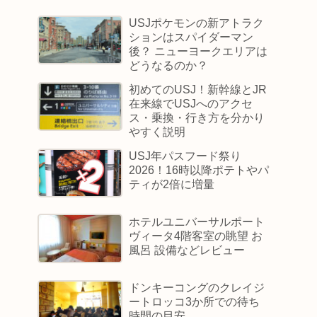
USJポケモンの新アトラク
ションはスパイダーマン
後？ ニューヨークエリアは
どうなるのか？
初めてのUSJ！新幹線とJR
在来線でUSJへのアクセ
ス・乗換・行き方を分かり
やすく説明
USJ年パスフード祭り
2026！16時以降ポテトやパ
ティが2倍に増量
ホテルユニバーサルポート
ヴィータ4階客室の眺望 お
風呂 設備などレビュー
ドンキーコングのクレイジ
ートロッコ3か所での待ち
時間の目安