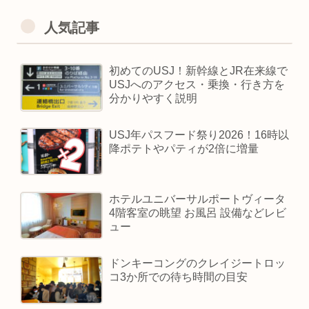
人気記事
初めてのUSJ！新幹線とJR在来線で
USJへのアクセス・乗換・行き方を
分かりやすく説明
USJ年パスフード祭り2026！16時以
降ポテトやパティが2倍に増量
ホテルユニバーサルポートヴィータ
4階客室の眺望 お風呂 設備などレビ
ュー
ドンキーコングのクレイジートロッ
コ3か所での待ち時間の目安