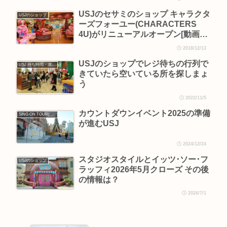
USJのセサミのショップ キャラクタ
USJのショップ
ーズフォーユー(CHARACTERS
4U)がリニューアルオープン[動画あ
り]
2018/12/13
USJのショップでレジ待ちの行列で
USJ 待ち時間・混雑情報
きていたら空いている所を探しまょ
う
2022/11/5
カウントダウンイベント2025の準備
SING ON TOUR(シング・オン・ツアー)
が進むUSJ
2024/12/24
スタジオスタイルとイッツ･ソー･フ
USJのショップ
ラッフィ2026年5月クローズ その後
の情報は？
2026/7/1