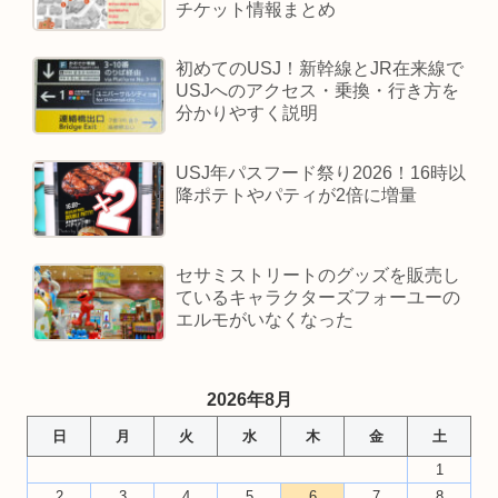
チケット情報まとめ
初めてのUSJ！新幹線とJR在来線で
USJへのアクセス・乗換・行き方を
分かりやすく説明
USJ年パスフード祭り2026！16時以
降ポテトやパティが2倍に増量
セサミストリートのグッズを販売し
ているキャラクターズフォーユーの
エルモがいなくなった
2026年8月
日
月
火
水
木
金
土
1
2
3
4
5
6
7
8