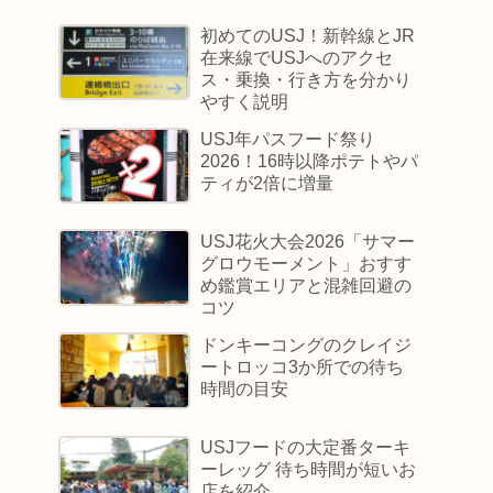
初めてのUSJ！新幹線とJR
在来線でUSJへのアクセ
ス・乗換・行き方を分かり
やすく説明
USJ年パスフード祭り
2026！16時以降ポテトやパ
ティが2倍に増量
USJ花火大会2026「サマー
グロウモーメント」おすす
め鑑賞エリアと混雑回避の
コツ
ドンキーコングのクレイジ
ートロッコ3か所での待ち
時間の目安
USJフードの大定番ターキ
ーレッグ 待ち時間が短いお
店を紹介