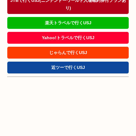
JTBで行くUSJ(ニンテンドーワールド入場確約券付プランあ
り)
楽天トラベルで行くUSJ
Yahoo!トラベルで行くUSJ
じゃらんで行くUSJ
近ツーで行くUSJ