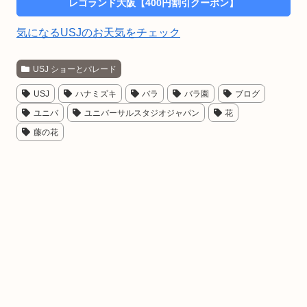
レゴランド大阪【400円割引クーポン】
気になるUSJのお天気をチェック
USJ ショーとパレード
USJ
ハナミズキ
バラ
バラ園
ブログ
ユニバ
ユニバーサルスタジオジャパン
花
藤の花