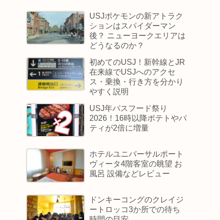
USJポケモンの新アトラク
ションはスパイダーマン
後？ ニューヨークエリアは
どうなるのか？
初めてのUSJ！新幹線とJR
在来線でUSJへのアクセ
ス・乗換・行き方を分かり
やすく説明
USJ年パスフード祭り
2026！16時以降ポテトやパ
ティが2倍に増量
ホテルユニバーサルポート
ヴィータ4階客室の眺望 お
風呂 設備などレビュー
ドンキーコングのクレイジ
ートロッコ3か所での待ち
時間の目安