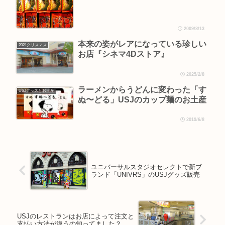
2009/8/13
本来の姿がレアになっている珍しい
2021クリスマス
お店『シネマ4Dストア』
2025/2/8
ラーメンからうどんに変わった「す
USJグッズとお土産
ぬ〜どる」USJのカップ麺のお土産
2019/6/8
ユニバーサルスタジオセレクトで新ブ
ランド「UNIVRS」のUSJグッズ販売
USJのレストランはお店によって注文と
支払い方法が違うの知ってました？