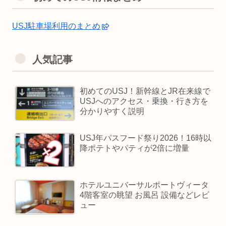
USJ駐車場利用のまとめ
人気記事
初めてのUSJ！新幹線とJR在来線で
USJへのアクセス・乗換・行き方を
分かりやすく説明
USJ年パスフード祭り2026！16時以
降ポテトやパティが2倍に増量
ホテルユニバーサルポートヴィータ
4階客室の眺望 お風呂 設備などレビ
ュー