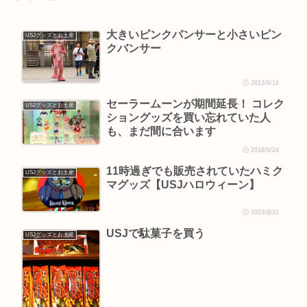
大きいピンクパンサーと小さいピン
USJグッズとお土産
クバンサー
2012/6/10
セーラームーンが期間延長！ コレク
USJグッズとお土産
ショングッズを買い忘れていた人
も、まだ間に合います
2018/6/24
11時過ぎでも販売されていたハミク
USJグッズとお土産
マグッズ【USJハロウィーン】
2023/8/31
USJで駄菓子を買う
USJグッズとお土産