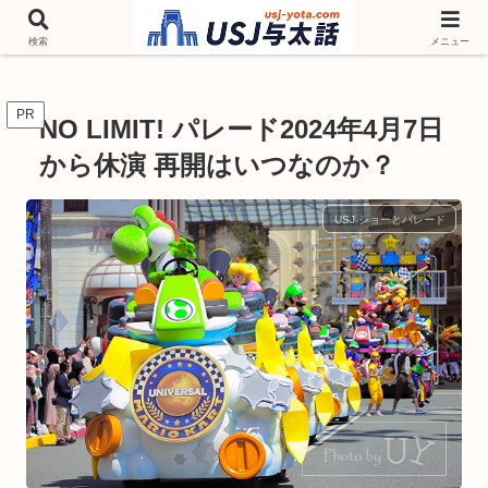
チケットやシーズンイベント ニンテンドーワールド アトラクションなどユニ
バを歩いて情報収集しています
検索
メニュー
PR
NO LIMIT! パレード2024年4月7日
から休演 再開はいつなのか？
USJ ショーとパレード