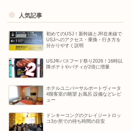
人気記事
初めてのUSJ！新幹線とJR在来線で
USJへのアクセス・乗換・行き方を
分かりやすく説明
USJ年パスフード祭り2026！16時以
降ポテトやパティが2倍に増量
ホテルユニバーサルポートヴィータ
4階客室の眺望 お風呂 設備などレビ
ュー
ドンキーコングのクレイジートロッ
コ3か所での待ち時間の目安