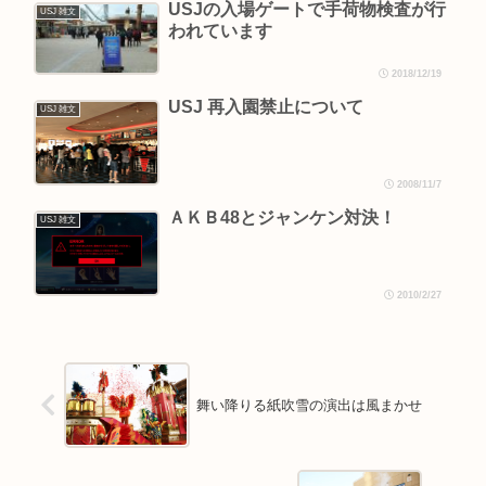
USJの入場ゲートで手荷物検査が行
USJ 雑文
われています
2018/12/19
USJ 再入園禁止について
USJ 雑文
2008/11/7
ＡＫＢ48とジャンケン対決！
USJ 雑文
2010/2/27
舞い降りる紙吹雪の演出は風まかせ