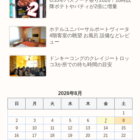
USJ年パスフード祭り2026！16時以
降ポテトやパティが2倍に増量
ホテルユニバーサルポートヴィータ
4階客室の眺望 お風呂 設備などレビ
ュー
ドンキーコングのクレイジートロッ
コ3か所での待ち時間の目安
2026年8月
日
月
火
水
木
金
土
1
2
3
4
5
6
7
8
9
10
11
12
13
14
15
16
17
18
19
20
21
22