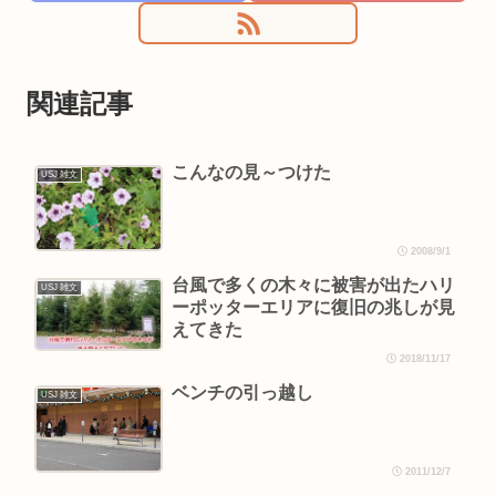
関連記事
こんなの見～つけた
USJ 雑文
2008/9/1
台風で多くの木々に被害が出たハリ
USJ 雑文
ーポッターエリアに復旧の兆しが見
えてきた
2018/11/17
ベンチの引っ越し
USJ 雑文
2011/12/7