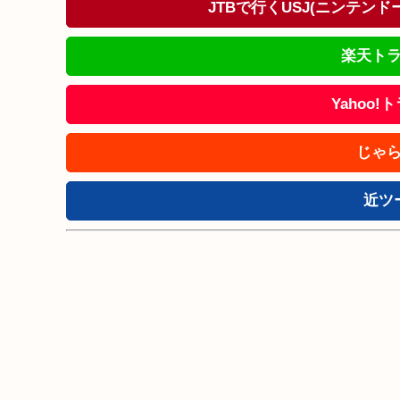
JTBで行くUSJ(ニンテン
楽天トラ
Yahoo
じゃら
近ツ