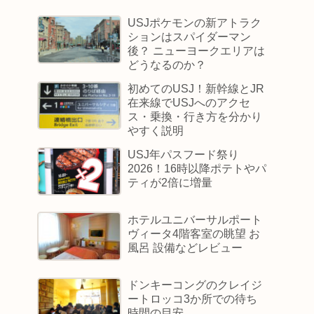
USJポケモンの新アトラク
ションはスパイダーマン
後？ ニューヨークエリアは
どうなるのか？
初めてのUSJ！新幹線とJR
在来線でUSJへのアクセ
ス・乗換・行き方を分かり
やすく説明
USJ年パスフード祭り
2026！16時以降ポテトやパ
ティが2倍に増量
ホテルユニバーサルポート
ヴィータ4階客室の眺望 お
風呂 設備などレビュー
ドンキーコングのクレイジ
ートロッコ3か所での待ち
時間の目安