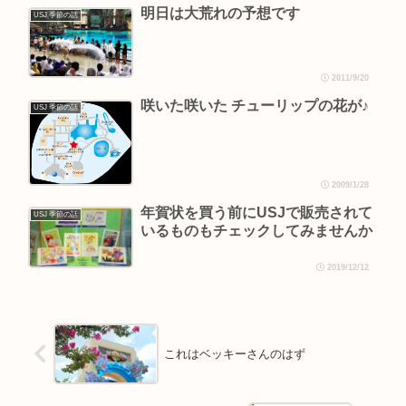
明日は大荒れの予想です
USJ 季節の話
2011/9/20
咲いた咲いた チューリップの花が♪
USJ 季節の話
2009/1/28
年賀状を買う前にUSJで販売されて
USJ 季節の話
いるものもチェックしてみませんか
2019/12/12
これはベッキーさんのはず