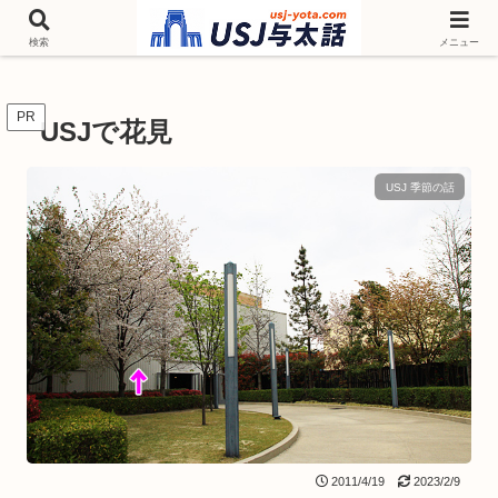
チケットやシーズンイベント ニンテンドーワールド アトラクションなどユニ
バを歩いて情報収集しています
検索
メニュー
PR
USJで花見
USJ 季節の話
2011/4/19
2023/2/9