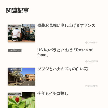
関連記事
残暑お見舞い申し上げますザンス
USJ 季節の話
2008/8/14
USJのバラといえば「Roses of
USJ 季節の話
fame」
2016/5/21
ツツジとハナミズキの白い花
USJ 季節の話
2012/4/26
今年もイチゴ探し
USJ 季節の話