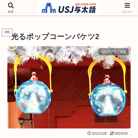
チケットやシーズンイベント ニンテンドーワールド アトラクションなどユニ
バを歩いて情報収集しています
検索
メニュー
PR
光るポップコーンバケツ2
USJフード・食事
2011/11/8
2023/2/9