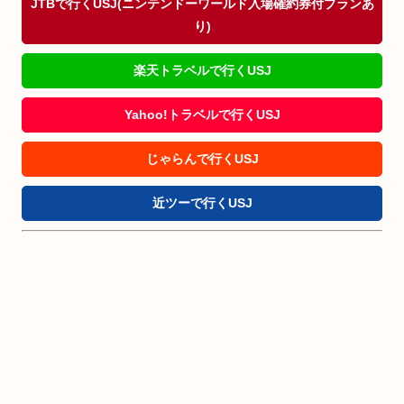
JTBで行くUSJ(ニンテンドーワールド入場確約券付プランあ
り)
楽天トラベルで行くUSJ
Yahoo!トラベルで行くUSJ
じゃらんで行くUSJ
近ツーで行くUSJ