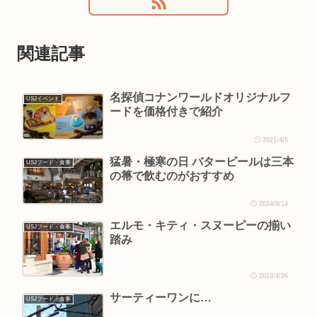
関連記事
名探偵コナンワールドオリジナルフ
USJイベント
ードを価格付きで紹介
2021/4/5
猛暑・極寒の日 バタービールは三本
USJフード・食事
の箒で飲むのがおすすめ
2024/8/14
エルモ・キティ・スヌーピーの揃い
USJフード・食事
踏み
2013/4/26
サーティーワンに…
USJフード・食事