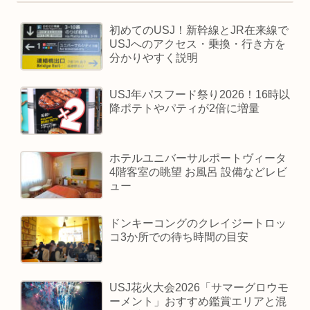
初めてのUSJ！新幹線とJR在来線で
USJへのアクセス・乗換・行き方を
分かりやすく説明
USJ年パスフード祭り2026！16時以
降ポテトやパティが2倍に増量
ホテルユニバーサルポートヴィータ
4階客室の眺望 お風呂 設備などレビ
ュー
ドンキーコングのクレイジートロッ
コ3か所での待ち時間の目安
USJ花火大会2026「サマーグロウモ
ーメント」おすすめ鑑賞エリアと混