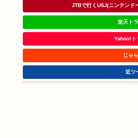
JTBで行くUSJ(ニンテン
楽天トラ
Yahoo
じゃら
近ツ