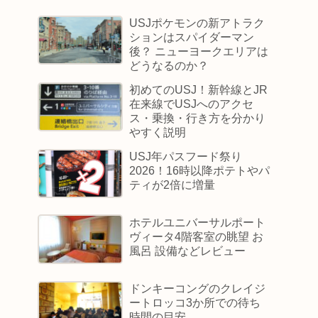
USJポケモンの新アトラク
ションはスパイダーマン
後？ ニューヨークエリアは
どうなるのか？
初めてのUSJ！新幹線とJR
在来線でUSJへのアクセ
ス・乗換・行き方を分かり
やすく説明
USJ年パスフード祭り
2026！16時以降ポテトやパ
ティが2倍に増量
ホテルユニバーサルポート
ヴィータ4階客室の眺望 お
風呂 設備などレビュー
ドンキーコングのクレイジ
ートロッコ3か所での待ち
時間の目安