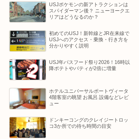
USJポケモンの新アトラクションは
スパイダーマン後？ ニューヨークエ
リアはどうなるのか？
初めてのUSJ！新幹線とJR在来線で
USJへのアクセス・乗換・行き方を
分かりやすく説明
USJ年パスフード祭り2026！16時以
降ポテトやパティが2倍に増量
ホテルユニバーサルポートヴィータ
4階客室の眺望 お風呂 設備などレビ
ュー
ドンキーコングのクレイジートロッ
コ3か所での待ち時間の目安