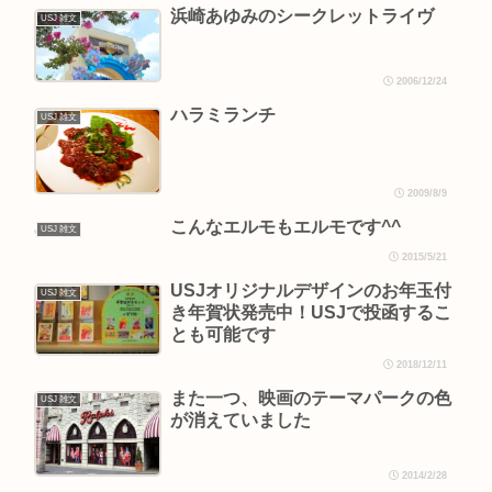
浜崎あゆみのシークレットライヴ
USJ 雑文
2006/12/24
ハラミランチ
USJ 雑文
2009/8/9
こんなエルモもエルモです^^
USJ 雑文
2015/5/21
USJオリジナルデザインのお年玉付
USJ 雑文
き年賀状発売中！USJで投函するこ
とも可能です
2018/12/11
また一つ、映画のテーマパークの色
USJ 雑文
が消えていました
2014/2/28