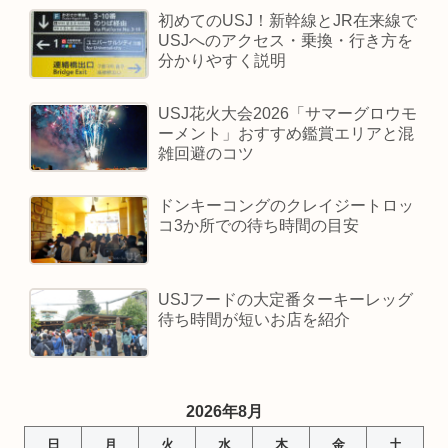
初めてのUSJ！新幹線とJR在来線で
USJへのアクセス・乗換・行き方を
分かりやすく説明
USJ花火大会2026「サマーグロウモ
ーメント」おすすめ鑑賞エリアと混
雑回避のコツ
ドンキーコングのクレイジートロッ
コ3か所での待ち時間の目安
USJフードの大定番ターキーレッグ
待ち時間が短いお店を紹介
2026年8月
日
月
火
水
木
金
土