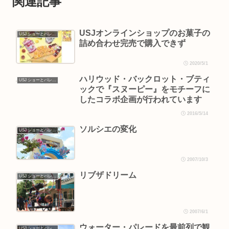
関連記事
USJオンラインショップのお菓子の
USJ ショーとパレード
詰め合わせ完売で購入できず
2020/5/1
ハリウッド・バックロット・ブティ
USJ ショーとパレード
ックで『スヌーピー』をモチーフに
したコラボ企画が行われています
2016/5/14
ソルシエの変化
USJ ショーとパレード
2007/10/3
リブザドリーム
USJ ショーとパレード
2007/6/1
ウォーター・パレードを最前列で観
USJ ショーとパレード